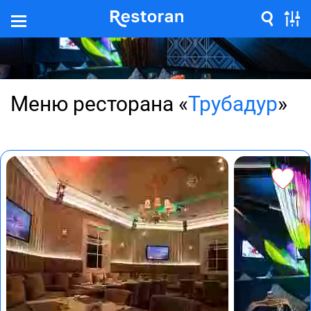
Меню ресторана «
Трубадур
»