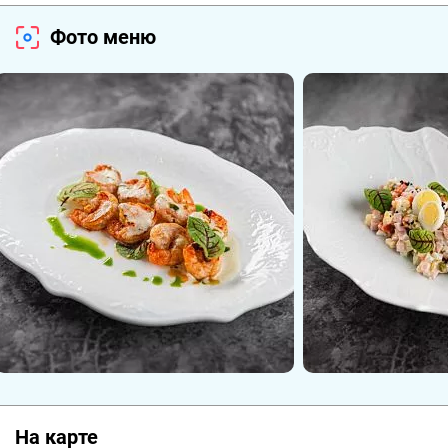
в котором ощущается глубина истории и
Фото меню
одновременно — свежесть нового взгляда на
привычные вкусы. Натуральные материалы,
живая зелень, мягкие природные оттенки —
всё здесь говорит на языке доверия и уюта.
Наш шеф-повар совершенствовал мастерство
в странах Европы. У вас есть возможность
попробовать авторскую кухню и
прикоснуться к шедеврам кулинарной мысли.
Это проверенные временем рецепты и
смелые интерпретации, способные удивлять и
вдохновлять.
На карте