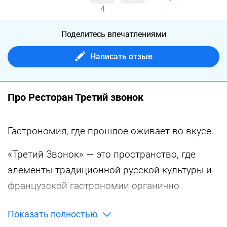
4
Поделитесь впечатлениями
Написать отзыв
Про Ресторан Третий звонок
Гастрономия, где прошлое оживает во вкусе.
«Третий Звонок» — это пространство, где
элементы традиционной русской культуры и
французской гастрономии органично
переплетаются с минималистичным
Показать полностью
современным дизайном. Мы создали место,