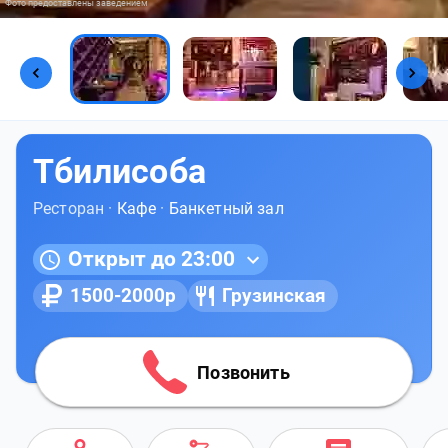
Фото предоставлены заведением
Тбилисоба
Ресторан ·
Кафе
·
Банкетный зал
Открыт до 23:00
1500-2000р
Грузинская
Позвонить