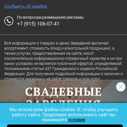
Сообщить об ошибке
По вопросам размещения рекламы
+7 (915) 106-07-41
Вся информация о товарах и ценах Заведений (включая
ассортимент, стоимость блюд и алкогольной продукции), а
также услугах, предоставленная на сайте, носит
исключительно информационно-справочный характер и ни при
каких условиях не является публичной офертой, определяемой
положениями статьи 437 Гражданского кодекса Российской
Федерации. Для получения подробной информации о наличии и
стоимости указанных на сайте товаров и/или услуг
конкретного Заведения обращайтесь непосредственно в
Заведение.
Полная версия сайта
18+
Мы используем файлы cookies 🍪, чтобы улучшить
© 2026 Ресторан.Ru
работу сайта. Продолжая использовать сайт вы
принимаете
условия