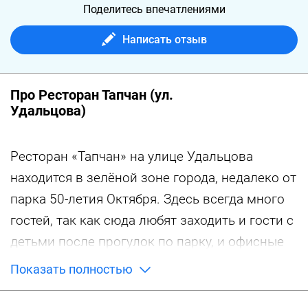
Поделитесь впечатлениями
Написать отзыв
Про Ресторан Тапчан (ул.
Удальцова)
Ресторан «Тапчан» на улице Удальцова
находится в зелёной зоне города, недалеко от
парка 50-летия Октября. Здесь всегда много
гостей, так как сюда любят заходить и гости с
детьми после прогулок по парку, и офисные
работники для проведения деловых
Показать полностью
переговоров, и жители близлежащих
районов, – просто, чтобы отдохнуть и вкусно