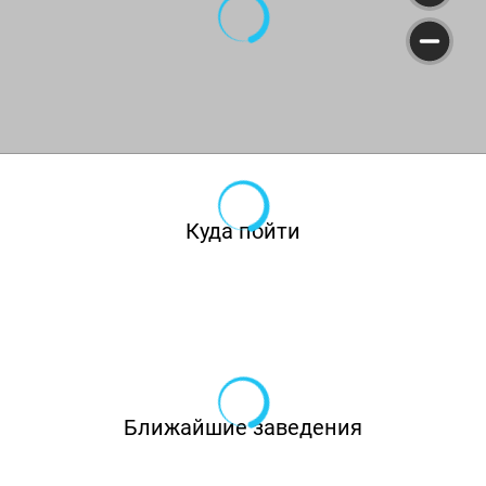
широкие столы.
В основном зале атмосфера более
европейская. Здесь гости располагаются на
кожаных английских диванах и удобных
креслах. Такие же разные в ресторане и
блюда. Основу меню составляет узбекская
Куда пойти
кухня, но есть также европейское и японское
меню.Так что каждый, пришедший в этот
ресторан поесть, обязательно найдёт что-то
себе по вкусу. Это может быть или
традиционный ароматный плов, или острый
суп Том Ям, или же тарелка элитных
Ближайшие заведения
французских сыров. Выбор напитков, как
алкогольных, так и без, сравним с самыми