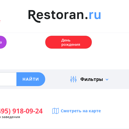
е
🎂
День
а
рождения
Фильтры
495) 918-09-24
Смотреть на карте
н заведения