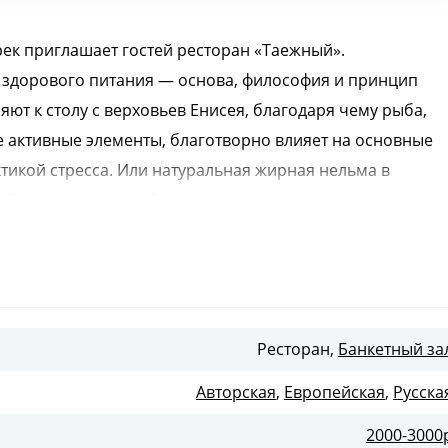
рек приглашает гостей ресторан «Таежный».
я здорового питания — основа, философия и принцип
яют к столу с верховьев Енисея, благодаря чему рыба,
е активные элементы, благотворно влияет на основные
тикой стресса. Или натуральная жирная нельма в
 «Таежном» под «рубашкой» из кедровых орешков и
отливо подобранные блюда, сочетающие в себе
 вкус. К примеру, нежнейшее карпаччо из оленины
дами экзотических пряностей, а чтобы добавить легкую
Ресторан,
Банкетный за
ятся колбаски из деликатесной оленины, лося, кабана. А
Авторская
,
Европейская
,
Русска
енными соленьями — это попросту симфония вкуса.
2000-3000
н с дополняющим ароматом кунжута и соевого соуса;