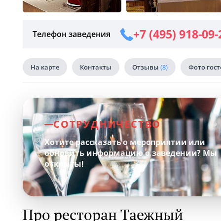
+7 (495) 918-09-
Телефон заведения
На карте
Контакты
Отзывы
(8)
Фото гос
СОТРУДНИЧЕСТВО
Хотите рассказать о мероприятии или
обновить информацию о заведении?
Мы
открыты!
Про ресторан Таежный