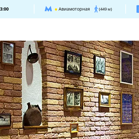
3:00
Авиамоторная
(449 м)