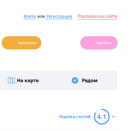
Реклама на сайте
Войти
или
Регистрация
☕️
🍳
Завтраки
Бранчи
На карте
Рядом
4.1
Оценка гостей