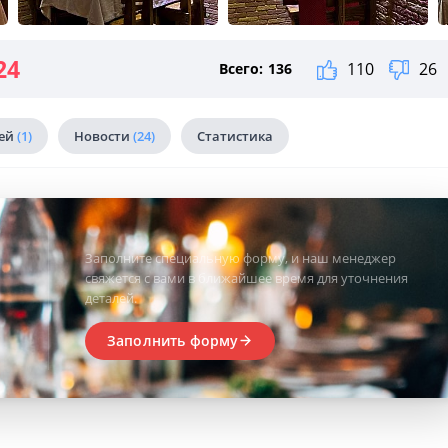
24
110
26
Всего:
136
тей
(1)
Новости
(24)
Статистика
Заполните специальную форму, и наш менеджер
свяжется с вами в ближайшее время для уточнения
деталей.
Заполнить форму