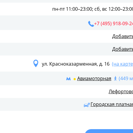
шетке, подается в «Таежном» с карамелизованным яблок
пн-пт 11:00–23:00; сб, вс 12:00–23:0
рские мясные пельмени, основательные блинчики с
+7 (495) 918-09-2
ый сбитень. И особенно стоит попробовать крепленые
Брусницу», «Сливовицу» и «Хреновуху».
Добавит
едать элитные купажи зеленого или черного чая из
Добавит
.
й и дружелюбный сервис, скидки по будням и
ул. Красноказарменная, д. 16
(на карте
именты для гостей, молочные коктейли и шарики в
я любителей сольных выступлений и хорового пения,
Авиамоторная
(449 м
сказать, что вы знаете все о ресторане «Таежный». Ил
Лефортов
Городская платна