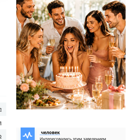
л
 в
я
человек
р
Интересовались этим заведением