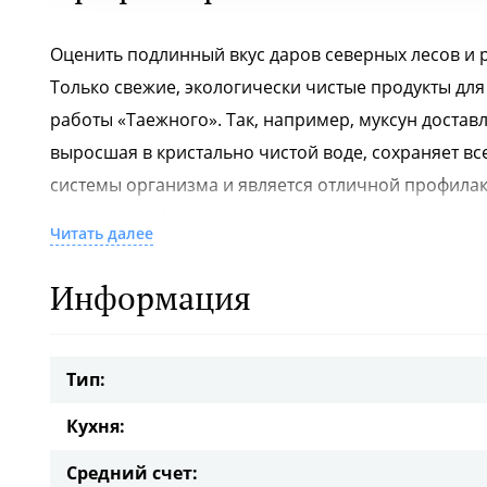
Оценить подлинный вкус даров северных лесов и 
Только свежие, экологически чистые продукты дл
работы «Таежного». Так, например, муксун доставл
выросшая в кристально чистой воде, сохраняет вс
системы организма и является отличной профилак
сочетании с фирменным соусом — она подается в
Читать далее
является, по сути, образцом здорового питания.
Вообще, кухня «Таежного» — удивительные, кроп
Информация
экологичность, природную пользу и изумительный
маринуется поварами ресторана с несколькими ви
Тип:
кислинку, в него добавляют северные ягоды.
По особому сибирскому рецепту в «Таежном» готов
Кухня:
сочетание с моченой брусникой, грибами и фирм
Средний счет:
Ослепительный в подаче и вкусе «огненный» каба