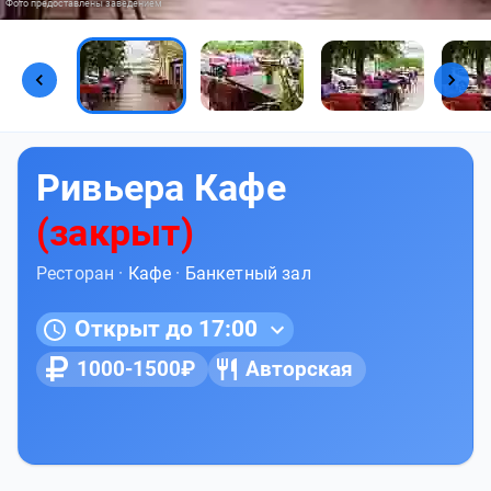
Фото предоставлены заведением
Ривьера Кафе
(закрыт)
Ресторан ·
Кафе
·
Банкетный зал
Открыт до 17:00
1000-1500₽
Авторская