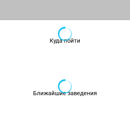
печи, а за работой пекарей можно наблюдать
через стеклянную перегородку.
Под стать гастрономической концепции —
интерьеры. Они выдержаны в строгом, даже
Куда пойти
брутальном стиле, ощущение простора и
обилия воздуха дарят светлые цвета и живые
зеленые растения. К услугам гостей —
основной зал на 200 персон, отдельный
банкетный зал на 45 персон, винотека, бар.
Ближайшие заведения
Для проведения банкетов есть вся
необходимая аппаратура: свет, звук,
проектор, диджейский пульт. Меню любого
торжества разрабатывается индивидуально, а