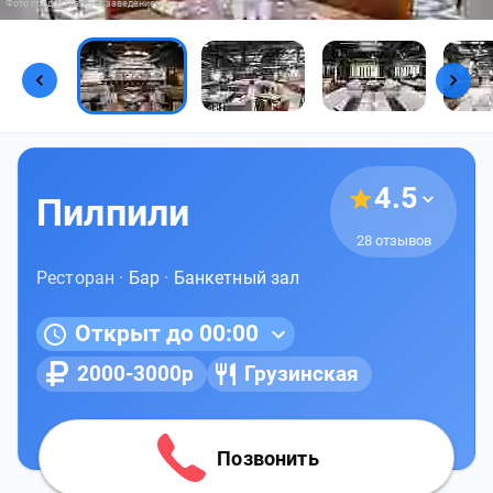
Фото предоставлены заведением
4.5
Пилпили
28 отзывов
Ресторан ·
Бар
·
Банкетный зал
Открыт до 00:00
2000-3000р
Грузинская
Позвонить