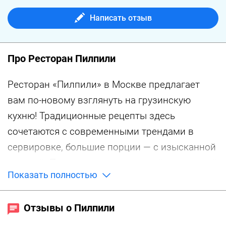
Написать отзыв
Про Ресторан Пилпили
Ресторан «Пилпили» в Москве предлагает
вам по-новому взглянуть на грузинскую
кухню! Традиционные рецепты здесь
сочетаются с современными трендами в
сервировке, большие порции — с изысканной
подачей. Поклонники аутентичной грузинской
Показать полностью
кухни наверняка высоко оценят шашлыки,
лобио и хинкали «как в Тбилиси», большой
Отзывы о Пилпили
выбор грузинских вин. Любителям
европейской кухни рекомендуем обратить