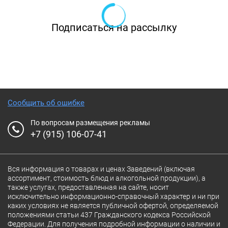
кульминацией вечера обязательно станет
роскошный торт от шеф-кондитера. Вы также
Подписаться на рассылку
можете заказать в ресторане «Пилпили» на
Адмирала Макарова блюда для домашнего
торжества, организацию банкета у вас дома.
Расположился ресторан «Пилпили» в галерее
нового торгового центра «Невский причал»,
Сообщить об ошибке
зайти сюда вы можете как из самого ТЦ, так
По вопросам размещения рекламы
и с улицы, по лестнице с красной дорожкой.
+7 (915) 106-07-41
По будням в дневное время на все меню
предоставляется скидка 20%, а в выходные
Вся информация о товарах и ценах Заведений (включая
ассортимент, стоимость блюд и алкогольной продукции), а
дни всех детей угощают бесплатно.
также услугах, предоставленная на сайте, носит
исключительно информационно-справочный характер и ни при
Приходите в ресторан «Пилпили» — за
каких условиях не является публичной офертой, определяемой
положениями статьи 437 Гражданского кодекса Российской
гастрономическим удовольствием, душевным
Федерации. Для получения подробной информации о наличии и