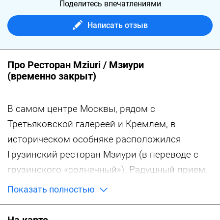
Поделитесь впечатлениями
Написать отзыв
Про Ресторан Mziuri / Мзиури
(временно закрыт)
В самом центре Москвы, рядом с
Третьяковской галереей и Кремлем, в
историческом особняке расположился
Грузинский ресторан Мзиури (в переводе с
грузинского «солнечный»). Радушный прием,
уютная обстановка, живая музыка, а также
Показать полностью
грузинский колорит сделают Ваше посещение
не забываемым. Здесь вкусно кормят и