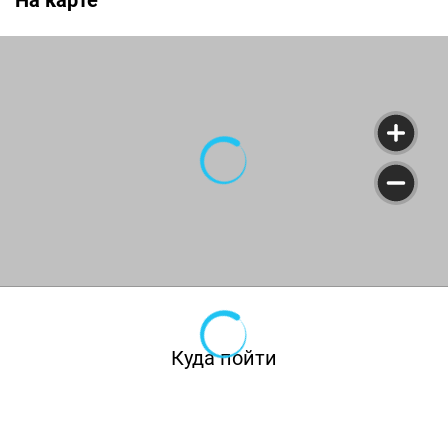
На карте
создают хорошее настроение, время
замедляет свой ход, а в воздухе витают
ароматы свежей домашней выпечки. По
вечерам в ресторане устраивают дегустации
вин, выступают грузинские вокалисты, звучат
народные мелодии.
В поисках уникальных рецептур команда
«Мзиури» совершила гастрономические туры
в Грузию, где посетила разные уголки этой
солнечной страны. В меню ресторана
собраны хиты грузинской кухни, в основе
Куда пойти
которых свежие продукты и тонкий баланс
пряностей и остроты, используются
настоящие грузинские специи, которые