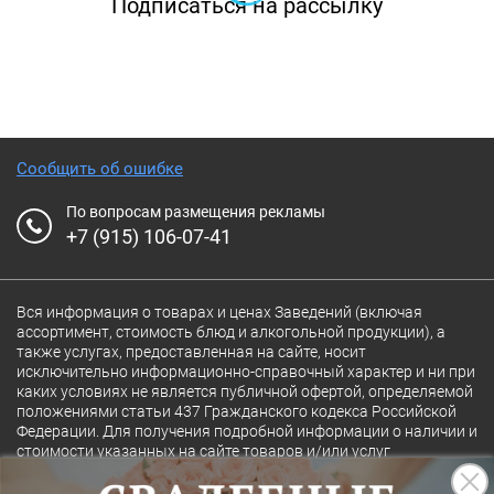
Подписаться на рассылку
профессиональная команда сделает Ваш
праздник незабываемым. Для создания
уютной обстановки выполнено много
интересных дизайнерских решений. На
первом этаже расположены открытая кухня и
Сообщить об ошибке
тандыр, где гости смогут наблюдать за
процессом приготовления блюд и
По вопросам размещения рекламы
+7 (915) 106-07-41
насладиться ароматом свежеиспеченной
выпечки. Второй этаж располагает к
длительным посиделкам у камина в центре
Вся информация о товарах и ценах Заведений (включая
ассортимент, стоимость блюд и алкогольной продукции), а
зала или за большим столом с живыми
также услугах, предоставленная на сайте, носит
исключительно информационно-справочный характер и ни при
оливковыми деревьями.
каких условиях не является публичной офертой, определяемой
положениями статьи 437 Гражданского кодекса Российской
Федерации. Для получения подробной информации о наличии и
стоимости указанных на сайте товаров и/или услуг
конкретного Заведения обращайтесь непосредственно в
Заведение.