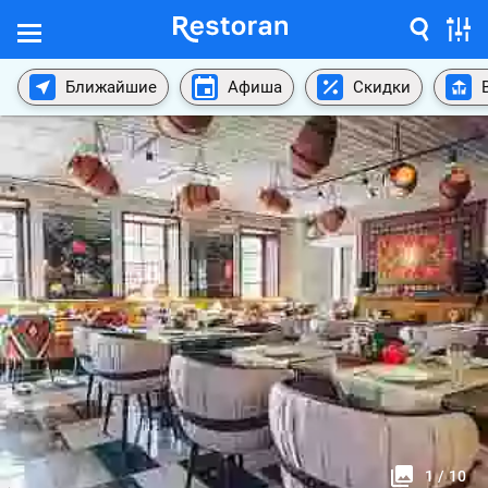
Ближайшие
Афиша
Скидки
1
/
10