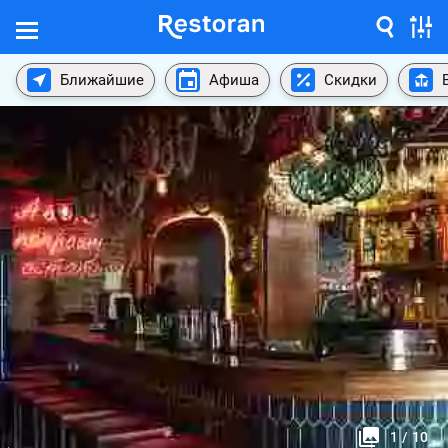
Ближайшие
Афиша
Скидки
1
/
10