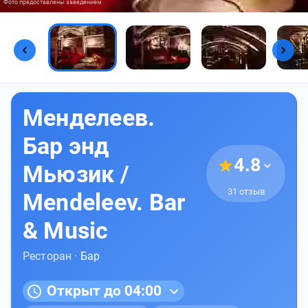
Фото предоставлены заведением
Менделеев.
Бар энд
4.8
Мьюзик /
31 отзыв
Mendeleev. Bar
& Music
Ресторан ·
Бар
Открыт до 04:00