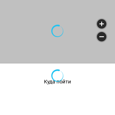
за стойкой, и именно он отвечает за «магию
прошлого». К тому же он полюбился всем
российским топ-инфлюенсерам, успел
поработать шеф-бартендероми стал
глобальным амбассадором премиальных
брендов компании Simple.
Костя — легенда российской миксологии,
внёсший значительный вклад в питейную
культуру России.
Куда пойти
Карта первых авторских коктейлей включает
13 позиций. Напитки соединяют символы
двух империй — Востока и Запада, а также
истории и мифы. Каждый коктейль — мост
между прошлым и настоящим. Классика и