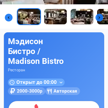
Фото предоставлены заведением
Мэдисон
Бистро /
Madison Bistro
Ресторан
Открыт до 00:00
2000-3000р
Авторская