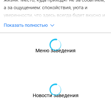
а за ощущением: спокойствия, уюта и
уверенности, что здесь всегда будет вкусно и
по-настоящему.
Показать полностью
Когда-то Медисон / Madison был шумным,
ярким пространством красивых вечеров,
музыки и свободы. Со временем гастрономия
Меню заведения
отделилась от масштабных мероприятий, а
вместе с этим изменился и сам характер
проекта. У ресторатора проекта появилась
семья, пришло желание тишины и тепла — и
так родился Madison Bistro.
Новости заведения
Сегодня это итальянский ресторан у дома без
сцены и суеты. Здесь главное — еда, свет,