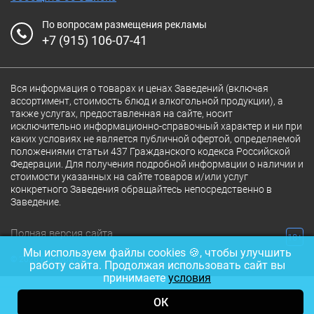
они дополняли ужин, а не отвлекали от него.
По вопросам размещения рекламы
+7 (915) 106-07-41
Это место для спокойного аперитива, бокала
вина к пасте или вечернего коктейля на
двоих. В винной карте абсолютно каждая
Вся информация о товарах и ценах Заведений (включая
ассортимент, стоимость блюд и алкогольной продукции), а
позиция доступна к заказу по бокалам, что
также услугах, предоставленная на сайте, носит
исключительно информационно-справочный характер и ни при
даёт гостю свободу выбора.
каких условиях не является публичной офертой, определяемой
положениями статьи 437 Гражданского кодекса Российской
Madison Bistro — это ресторан, который
Федерации. Для получения подробной информации о наличии и
стоимости указанных на сайте товаров и/или услуг
становится частью повседневной жизни.
конкретного Заведения обращайтесь непосредственно в
Заведение.
Свидание. Обед с коллегами. Ужин с семьёй.
Полная версия сайта
Встреча с друзьями.
18+
Мы используем файлы cookies 🍪, чтобы улучшить
© 2026 Ресторан.Ru
работу сайта. Продолжая использовать сайт вы
Мы хотим, чтобы наши гости могли разделить
принимаете
условия
с нами любые моменты жизни. Днём —
ОК
комфортные деловые обеды. Вечером —