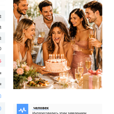
е
я
р
0
5
ь
ь
)
)
человек
Интересовались этим заведением