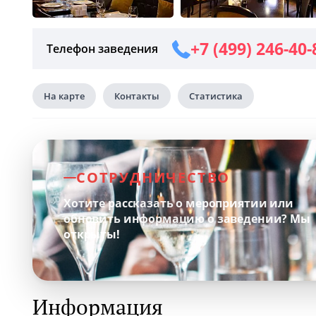
+7 (499) 246-40-
Телефон заведения
На карте
Контакты
Статистика
СОТРУДНИЧЕСТВО
Хотите рассказать о мероприятии или
обновить информацию о заведении?
Мы
открыты!
Информация