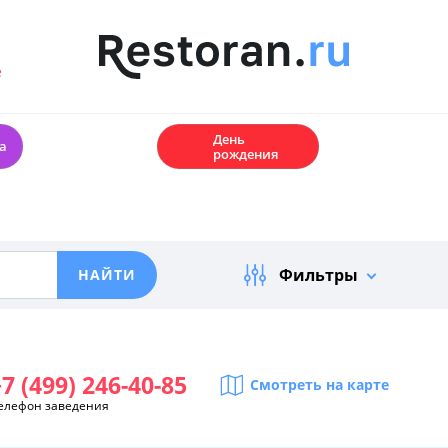
е
🎂
День
а
рождения
Фильтры
7 (499) 246-40-85
Смотреть на карте
елефон заведения