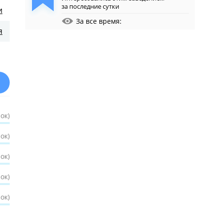
за последние сутки
и
За все время:
я
ок)
ок)
ок)
ок)
ок)