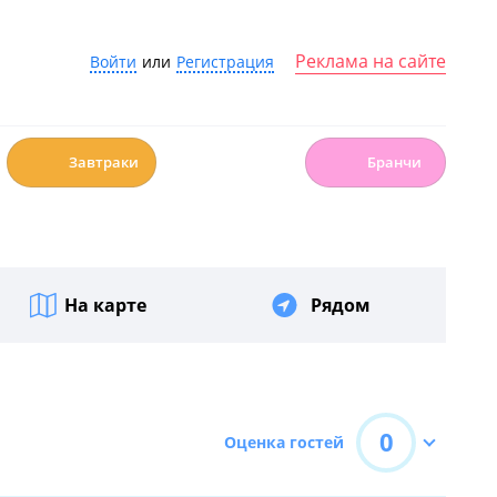
Реклама на сайте
Войти
или
Регистрация
☕️
🍳
Завтраки
Бранчи
На карте
Рядом
0
Оценка гостей