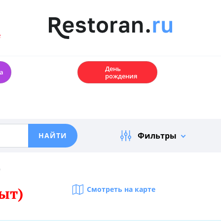
е
🎂
День
а
рождения
Фильтры
)
ыт)
Смотреть на карте