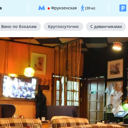
а
Фрунзенская
(39 м)
Вино по бокалам
Круглосуточно
С диванчиками