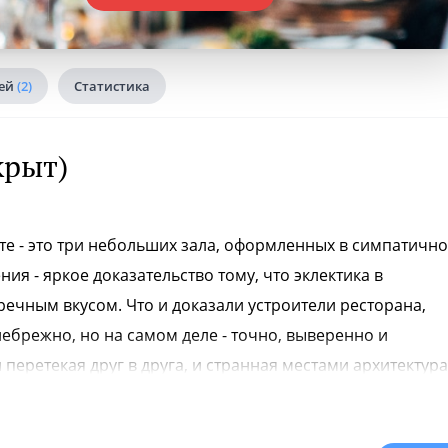
тей
(2)
Статистика
крыт)
е - это три небольших зала, оформленных в симпатичн
я - яркое доказательство тому, что эклектика в
речным вкусом. Что и доказали устроители ресторана,
небрежно, но на самом деле - точно, выверенно и
 перетекая друг в друга, и странная местами архитектура
потолочных изгибов и пузатых дверных проемов,
ых, едва обструганных досок, простоватые, хотя и очен