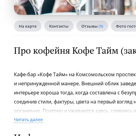
На карте
Контакты
Отзывы
(9)
Фото гос
Про кофейня Кофе Тайм (за
Кафе-бар «Кофе Тайм» на Комсомольском проспект
и непринужденной манере. Внешний облик заведени
интерьере хороша тогда, когда составлена с безуп
соединив стили, фактуры, цвета на первый взгляд 
органично. Поэтому и уживаются здесь, сливаясь и
почти вызывающими пропорциями и очертаниями 
Читать далее
потолок в шахматную клетку и балюстрады из прост