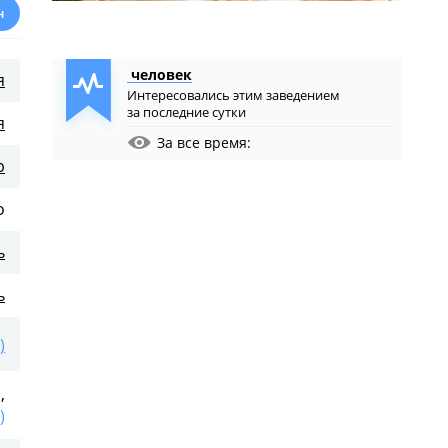
н
человек
я
Интересовались этим заведением
за последние сутки
я
е.
За все время:
р
о
ь
ь
)
)
,
)