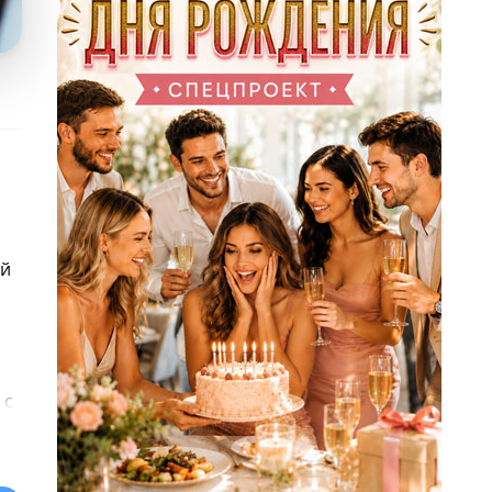
ой
 с
ь