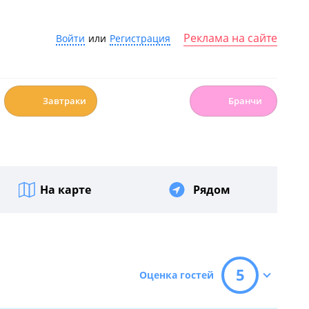
Реклама на сайте
Войти
или
Регистрация
☕️
🍳
Завтраки
Бранчи
На карте
Рядом
5
Оценка гостей