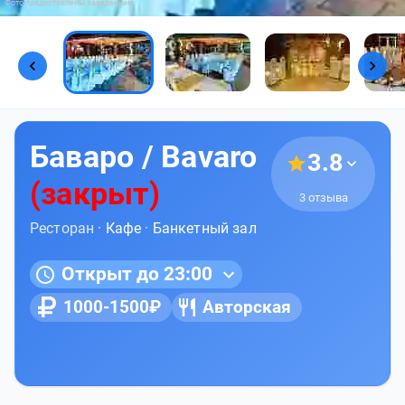
Фото предоставлены заведением
Баваро / Bavaro
3.8
(закрыт)
3 отзыва
Ресторан ·
Кафе
·
Банкетный зал
Открыт до 23:00
1000-1500₽
Авторская