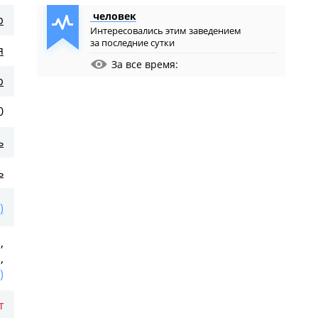
человек
р
Интересовались этим заведением
за последние сутки
я
За все время:
р
0
ь
ь
)
)
,
)
,
35
)
.
т