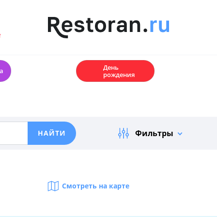
е
🎂
День
а
рождения
Фильтры
Смотреть на карте