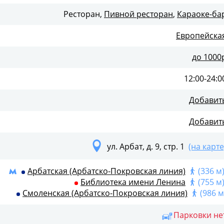
Ресторан,
Пивной ресторан
,
Караоке-ба
Европейска
до 1000
12:00-24:0
Добавит
Добавит
ул. Арбат, д. 9, стр. 1
(на карте
Арбатская (Арбатско-Покровская линия)
(336 м
Библиотека имени Ленина
(755 м
й - 135 человек. Основной зал - 100 человек и малый - 
Смоленская (Арбатско-Покровская линия)
(986 м
да на 35 человек, которая работает в теплое время года
Парковки не