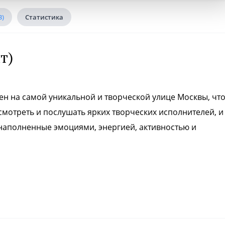
3)
Статистика
т)
ен на самой уникальной и творческой улице Москвы, чт
отреть и послушать ярких творческих исполнителей, и
 наполненные эмоциями, энергией, активностью и
и, мастер-классы, просмотры авторского кино, фестивал
.
.