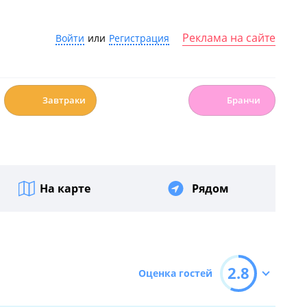
Реклама на сайте
Войти
или
Регистрация
☕️
🍳
Завтраки
Бранчи
На карте
Рядом
2.8
Оценка гостей