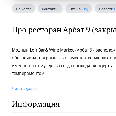
На карте
Контакты
Отзывы
(5)
Новости
(
Про ресторан Арбат 9 (закры
Модный Loft Bar& Wine Market «Арбат 9» располож
обеспечивает огромное количество желающих посм
именно поэтому здесь всегда проходят концерты,
темпераментом.
Здесь проводятся художественные выставки, лекци
Читать далее
концерты, различные частные вечеринки и ивенты
Информация
«Арбат 9» – лаборатория кухни и виртуозного бара