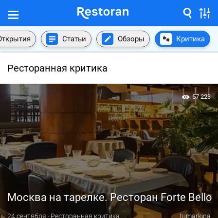
Открытия
Статьи
Обзоры
Критика
Ресторанная критика
57 223
Москва на тарелке. Ресторан Forte Bello
24 сентября · Ресторанная критика
tumarkina