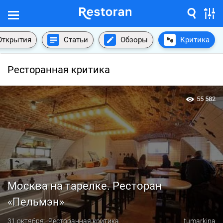
Открытия
Статьи
Обзоры
Критика
Ресторанная критика
55 582
Москва на тарелке. Ресторан
«Пельмэн»
31 октября · Ресторанная критика
tumarkina