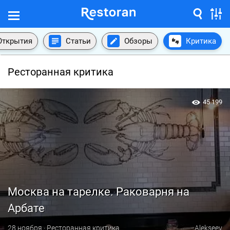
Открытия
Статьи
Обзоры
Критика
Ресторанная критика
45 199
Москва на тарелке. Раковарня на
Арбате
28 ноября · Ресторанная критика
Alekseev