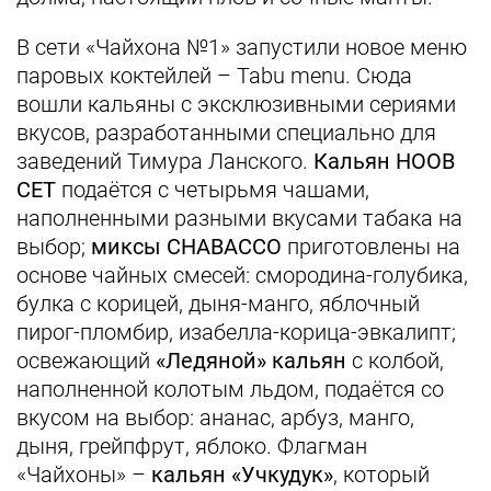
В сети «Чайхона №1» запустили новое меню
паровых коктейлей – Tabu menu. Сюда
вошли кальяны с эксклюзивными сериями
вкусов, разработанными специально для
заведений Тимура Ланского.
Кальян HOOB
СЕТ
подаётся с четырьмя чашами,
наполненными разными вкусами табака на
выбор;
миксы CHABACCO
приготовлены на
основе чайных смесей: смородина-голубика,
булка с корицей, дыня-манго, яблочный
пирог-пломбир, изабелла-корица-эвкалипт;
освежающий
«Ледяной» кальян
с колбой,
наполненной колотым льдом, подаётся со
вкусом на выбор: ананас, арбуз, манго,
дыня, грейпфрут, яблоко. Флагман
«Чайхоны» –
кальян «Учкудук»
, который