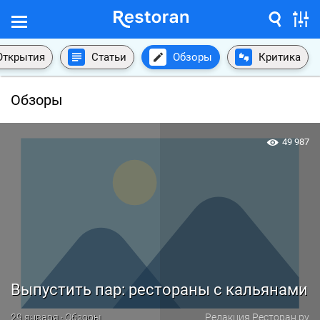
Открытия
Статьи
Обзоры
Критика
Обзоры
49 987
Выпустить пар: рестораны с кальянами
29 января · Обзоры
Редакция Ресторан.ру