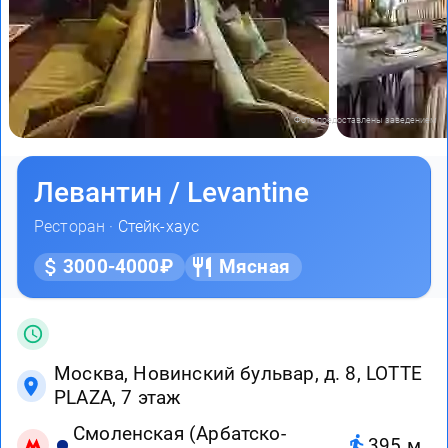
Фото предоставлены заведением
Левантин / Levantine
Ресторан ·
Стейк-хаус
3000-4000₽
Мясная
Москва, Новинский бульвар, д. 8, LOTTE
PLAZA, 7 этаж
Смоленская (Арбатско-
395 м