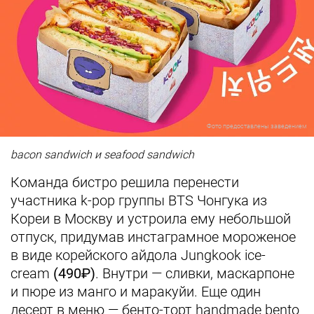
Фото предоставлены заведением
bacon sandwich и seafood sandwich
Команда бистро решила перенести
участника k-pop группы BTS Чонгука из
Кореи в Москву и устроила ему небольшой
отпуск, придумав инстаграмное мороженое
в виде корейского айдола Jungkook ice-
cream
(490₽)
. Внутри — сливки, маскарпоне
и пюре из манго и маракуйи. Еще один
десерт в меню — бенто-торт handmade bento