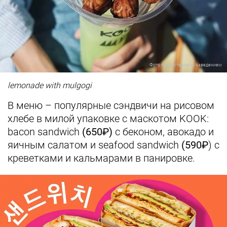
Фото предоставлены заведением
lemonade with mulgogi
В меню – популярные сэндвичи на рисовом
хлебе в милой упаковке с маскотом KOOK:
bacon sandwich
(650₽)
с беконом, авокадо и
яичным салатом и seafood sandwich
(590₽
) с
креветками и кальмарами в панировке.