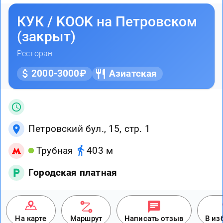
КУК / KOOK на Петровском
(закрыт)
Ресторан
2000-3000₽
Азиатская
Петровский бул., 15, стр. 1
Трубная
403 м
Городская платная
На карте
Маршрут
Написать отзыв
В из