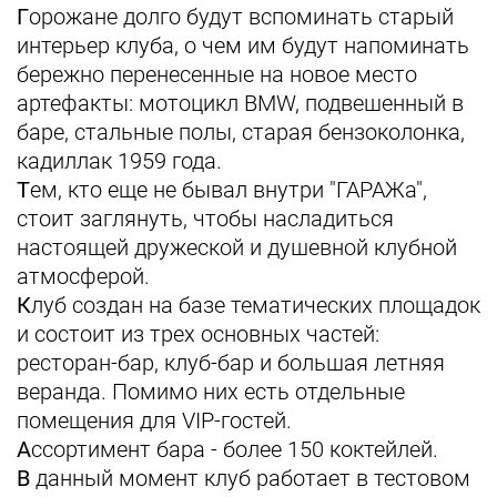
Г
орожане долго будут вспоминать старый
интерьер клуба, о чем им будут напоминать
бережно перенесенные на новое место
артефакты: мотоцикл BMW, подвешенный в
баре, стальные полы, старая бензоколонка,
кадиллак 1959 года.
Т
ем, кто еще не бывал внутри "ГАРАЖа",
стоит заглянуть, чтобы насладиться
настоящей дружеской и душевной клубной
атмосферой.
К
луб создан на базе тематических площадок
и состоит из трех основных частей:
ресторан-бар, клуб-бар и большая летняя
веранда. Помимо них есть отдельные
помещения для VIP-гостей.
А
ссортимент бара - более 150 коктейлей.
В
данный момент клуб работает в тестовом