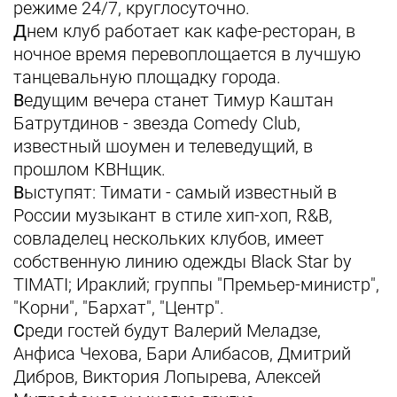
режиме 24/7, круглосуточно.
Д
нем клуб работает как кафе-ресторан, в
ночное время перевоплощается в лучшую
танцевальную площадку города.
В
едущим вечера станет Тимур Каштан
Батрутдинов - звезда Comedy Club,
известный шоумен и телеведущий, в
прошлом КВНщик.
В
ыступят: Тимати - самый известный в
России музыкант в стиле хип-хоп, R&B,
совладелец нескольких клубов, имеет
собственную линию одежды Black Star by
TIMATI; Ираклий; группы "Премьер-министр",
"Корни", "Бархат", "Центр".
С
реди гостей будут Валерий Меладзе,
Анфиса Чехова, Бари Алибасов, Дмитрий
Дибров, Виктория Лопырева, Алексей