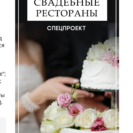
д
ся
е";
;
ты
.