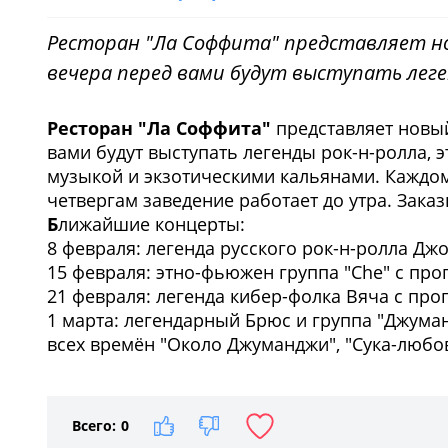
Ресторан "Ла Соффита" представляет но
вечера перед вами будут выступать леге
Ресторан "Ла Соффита"
представляет новый
вами будут выступать легенды рок-н-ролла, 
музыкой и экзотическими кальянами. Каждом
четвергам заведение работает до утра. Заказ
Б
лижайшие концерты:
8 февраля: легенда русского рок-н-ролла Дж
15 февраля: этно-фьюжен группа "Che" с прог
21 февраля: легенда кибер-фолка Вяча с про
1 марта: легендарный Брюс и группа "Джуман
всех времён "Около Джуманджи", "Сука-любовь
Всего:
0