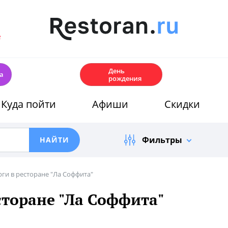
е
🎂
День
а
рождения
Куда пойти
Афиши
Скидки
Фильтры
ги в ресторане "Ла Соффита"
сторане "Ла Соффита"