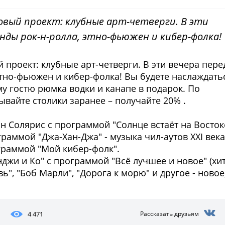
вый проект: клубные арт-четверги. В эти
нды рок-н-ролла, этно-фьюжен и кибер-фолка!
 проект: клубные арт-четверги. В эти вечера пере
этно-фьюжен и кибер-фолка! Вы будете наслаждать
у гостю рюмка водки и канапе в подарок. По
ывайте столики заранее – получайте 20% .
он Солярис с программой "Солнце встаёт на Восток
раммой "Джа-Хан-Джа" - музыка чил-аутов XXI века
граммой "Мой кибер-фолк".
джи и Ко" с программой "Всё лучшее и новое" (хи
", "Боб Марли", "Дорога к морю" и другое - новое)
4 471
Рассказать друзьям