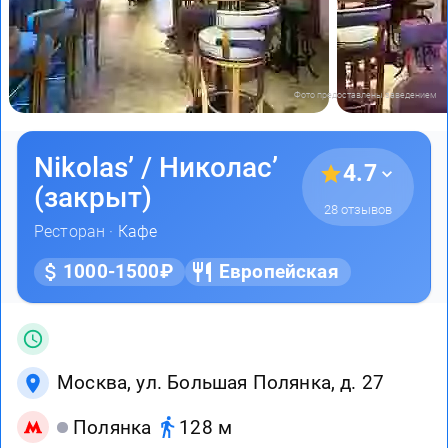
Фото предоставлены заведением
Nikolas’ / Николас’
4.7
(закрыт)
28 отзывов
Ресторан ·
Кафе
1000-1500₽
Европейская
Москва, ул. Большая Полянка, д. 27
Полянка
128 м