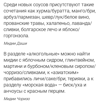
Среди новых соусов присутствуют такие
сочетания как хурма/буратта, манго/бри,
арбуз/пармезан, шевр/лук/белое вино,
прованские травы, халапеньо, лаванда/
сливки, болгарское лечо и яблоко/
горгонзола.
Мидии Даши
В разделе «алкогольные» можно найти
мидии с яблочным сидром, глинтвейном,
мартини и бурбоном/кленовым сиропом/
чорризо/сливками, к «азиатским»
прибавились личи/саке/бри, терияки, а к
разделу «морская вода» — биск/уха и
анчоусы с красным перцем.
Мидии Чоризо