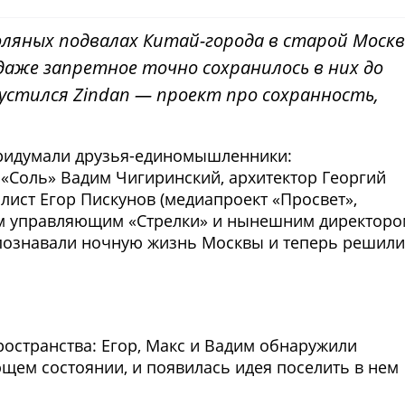
оляных подвалах Китай-города в старой Москв
даже запретное точно сохранилось в них до
пустился Zindan — проект про сохранность,
придумали друзья-единомышленники:
«Соль» Вадим Чигиринский, архитектор Георгий
алист Егор Пискунов (медиапроект «Просвет»,
им управляющим «Стрелки» и нынешним директор
познавали ночную жизнь Москвы и теперь решили
Фото предоставлены заведени
ространства: Егор, Макс и Вадим обнаружили
щем состоянии, и появилась идея поселить в нем