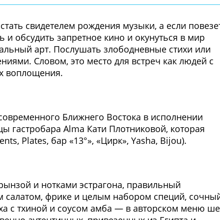
стать свидетелем рождения музыки, а если повезет
ь и обсудить запретное кино и окунуться в мир
кальный арт. Послушать злободневные стихи или
иями. Словом, это место для встреч как людей с
их воплощения.
Фото предоставлены заведени
с современного Ближнего Востока в исполнении
ы гастробара Alma Кати Плотниковой, которая
s, Plates, бар «13°», «Цирк», Yasha, Bijou).
Фото предоставлены заведени
рынзой и нотками эстрагона, правильный
м салатом, фрике и целым набором специй, сочны
ха с тхиной и соусом амба — в авторском меню ш