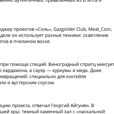
венно аутентичных, привезенных из Египта и
Фото предоставлены заведени
джер проектов «Соль», Gazgolder Club, Meat_Coin,
деле он использует разные техники: осветление
тов в пчелином воске.
Фото предоставлены заведени
 при помощи специй. Виноградный спритц миксует
 кардамона, а сауэр — куркумы и меда. Даже
ревращений: специально для коктейля
или и вустерским соусом.
Фото предоставлены заведени
ию проекта, отвечал Георгий Айгунян. В
ашей эры: темный каменный зал с «наскальной