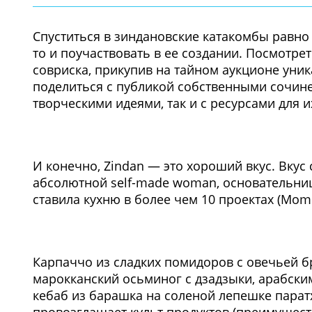
Спуститься в зиндановские катакомбы равно 
то и поучаствовать в ее создании. Посмотрет
совриска, прикупив на тайном аукционе уни
поделиться с публикой собственными сочинен
творческими идеями, так и с ресурсами для 
И конечно, Zindan — это хороший вкус. Вку
абсолютной self-made woman, основательниц
ставила кухню в более чем 10 проектах (Moment
Карпаччо из сладких помидоров с овечьей б
марокканский осьминог с дзадзыки, арабски
кебаб из барашка на соленой лепешке парат