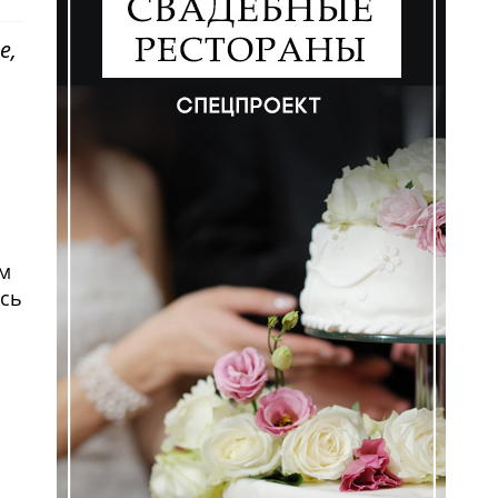
е,
ом
сь
ем