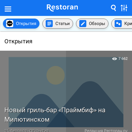
Открытия
Статьи
Обзоры
Кри
Открытия
7 662
Новый гриль-бар «Праймбиф» на
Милютинском
25 февраля · Открытия
Редакция Ресторан.ру