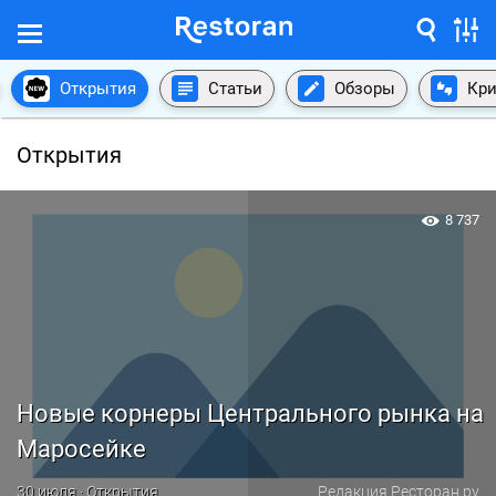
Открытия
Статьи
Обзоры
Кри
Открытия
8 737
Новые корнеры Центрального рынка на
Маросейке
30 июля · Открытия
Редакция Ресторан.ру