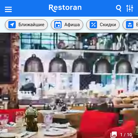
Ближайшие
Афиша
Скидки
1
/
10