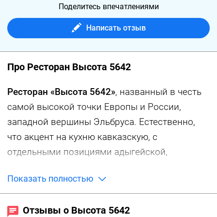
Поделитесь впечатлениями
Написать отзыв
Про Ресторан Высота 5642
Ресторан «Высота 5642»
, названный в честь
самой высокой точки Европы и России,
западной вершины Эльбруса. Естественно,
что акцент на кухню кавказскую, с
отдельными позициями адыгейской,
кабардинской и черкесской. Интересный
Показать полностью
эксперимент соединения городского и
природного.
Отзывы о Высота 5642