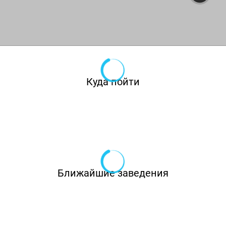
которые хранятся в поколениях. Чтобы
приготовить настоящие хычины или хачапури,
салат по-грузински с орехами и специями, не
говоря уже о горячих блюдах, ингредиенты в
«Высоту»
поставляют из Приэльбрусья.
Возможно, в этом кроется смысл
Куда пойти
насыщенной сочной зелени и будто только
что собранных с грядки овощей, которые
здесь подают. Местные хинкали (с молочной
телятиной или нежным ягнёнком)
рекомендует отведать Евгений Гришковец.
Ближайшие заведения
Для сравнения можно попробовать другое
произведение из теста с мясной начинкой -
дюшбара, суп с крошечными пельменями. На
десерт можно посоветовать меренговый