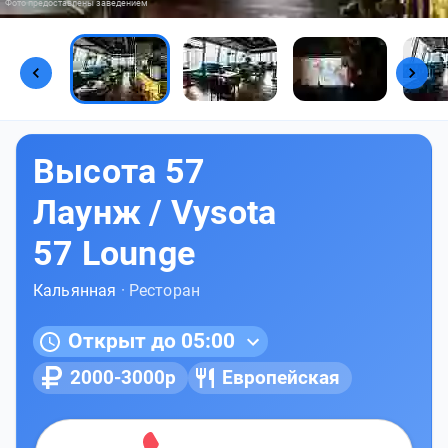
Фото предоставлены заведением
Высота 57
Лаунж / Vysota
57 Lounge
Кальянная
· Ресторан
Открыт до 05:00
2000-3000р
Европейская