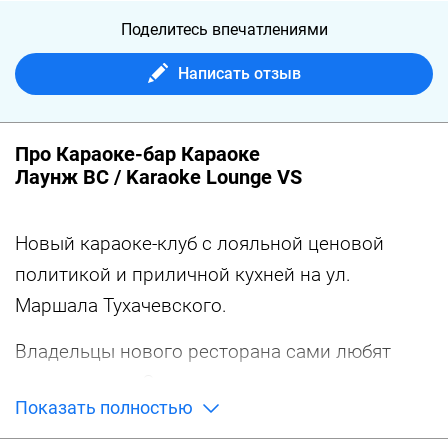
Поделитесь впечатлениями
Написать отзыв
Про Караоке-бар Караоке
Лаунж ВС / Karaoke Lounge VS
Новый караоке-клуб с лояльной ценовой
политикой и приличной кухней на ул.
Маршала Тухачевского.
Владельцы нового ресторана сами любят
петь караоке. Они точно уверены, что в
Показать полностью
Москве мало достойных заведений, где
можно попеть в караоке в комфортной