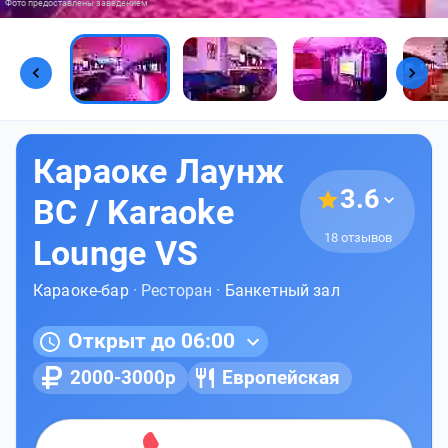
Фото предоставлены заведением
Караоке Лаунж
3.6
ВС / Karaoke
18 отзывов
Lounge VS
Караоке-бар
· Ресторан ·
Банкетный зал
Открыт до 06:00
2000-3000р
Европейская