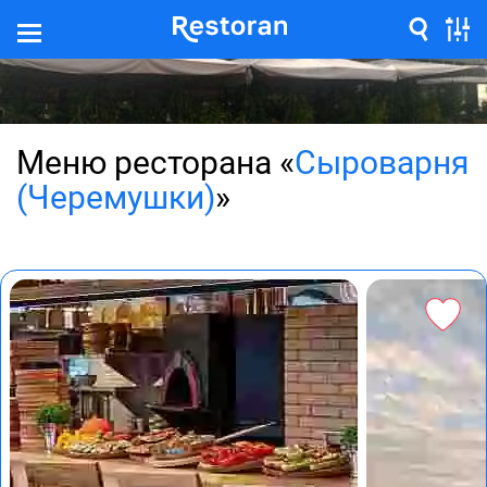
Меню ресторана «
Сыроварня
(Черемушки)
»