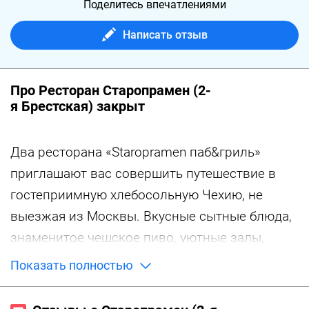
Поделитесь впечатлениями
Написать отзыв
Про Ресторан Старопрамен (2-
я Брестская) закрыт
Два ресторана «Staropramen паб&гриль»
приглашают вас совершить путешествие в
гостеприимную хлебосольную Чехию, не
выезжая из Москвы. Вкусные сытные блюда,
знаменитое чешское пиво, уютные залы,
доброжелательное обслуживание и
Показать полностью
спортивные трансляции — что еще нужно для
отличного отдыха в приятной компании!