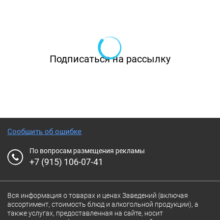
предлагает своим гостям два зала,
рассчитанных на 80 и 23 персоны. Ресторан
на Садово-Спасской готов организовать
банкеты в зале на 47 персон или в зале на 25
Подписаться на рассылку
персон. Какой бы зал вы ни выбрали, можете
быть уверены: ваше мероприятие пройдет на
самом высоком уровне, а ваши гости получат
положительные эмоции как от еды, так и от
обслуживания.
Сообщить об ошибке
По вопросам размещения рекламы
+7 (915) 106-07-41
Вся информация о товарах и ценах Заведений (включая
ассортимент, стоимость блюд и алкогольной продукции), а
также услугах, предоставленная на сайте, носит