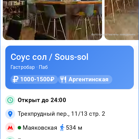
Фото предоставлены заведением
Соус сол / Sous-sol
Гастробар
·
Паб
1000-1500₽
Аргентинская
Открыт до 24:00
Трехпрудный пер., 11/13 стр. 2
Маяковская
534 м