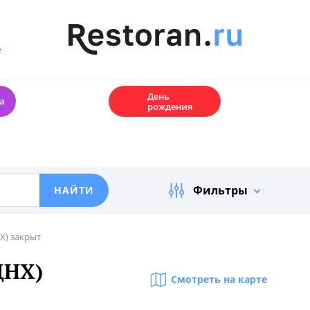
е
🎂
День
а
рождения
Фильтры
Х) закрыт
ДНХ)
Смотреть на карте