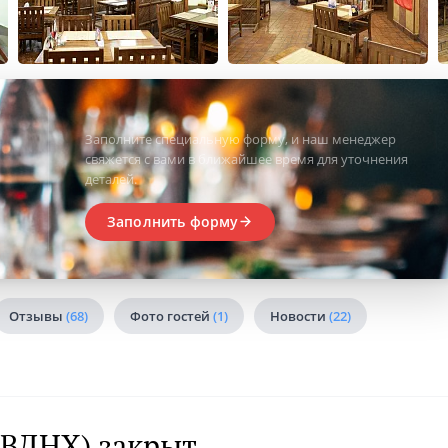
Заполните специальную форму, и наш менеджер
свяжется с вами в ближайшее время для уточнения
деталей.
Заполнить форму
Отзывы
(68)
Фото гостей
(1)
Новости
(22)
(ВДНХ) закрыт