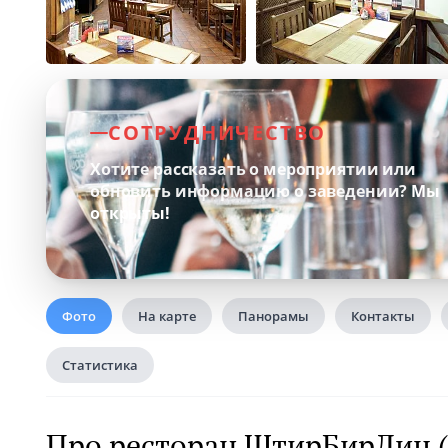
СОТРУДНИЧЕСТВО
Хотите рассказать о мероприятии или
обновить информацию о заведении?
Мы
открыты!
Фото
На карте
Панорамы
Контакты
Статистика
Про ресторан ШтирБирЛиц 