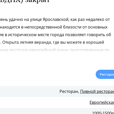
ь удачно на улице Ярославской, как раз недалеко от
 находится в непосредственной близости от основных
ние в историческом месте города позволяет говорить об
 Открыта летняя веранда, где вы можете в хорошей
люда восточно-европейской кухни, приготовленные по
а от шеф-повара. Интерьер заведения позволяет
аздники и торжества. Но главное достоинство пивного
ом, что смотреть он-лайн спортивные трансляции вы
Рестора
расположение плазменных панелей гарантирует, что ни
ы.
Ресторан,
Пивной рестора
Европейска
1000-1500р