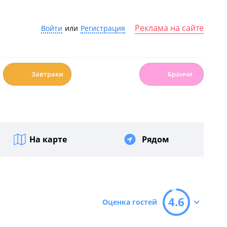
Реклама на сайте
Войти
или
Регистрация
☕️
🍳
Завтраки
Бранчи
На карте
Рядом
4.6
Оценка гостей