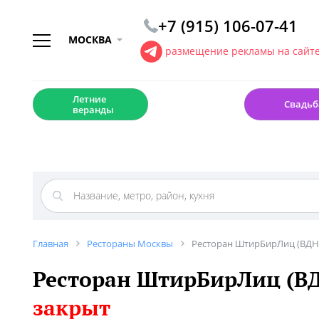
+7 (915) 106-07-41
МОСКВА
размещение рекламы на сайт
☀️
💍
Летние
Свадьб
веранды
Главная
Рестораны Москвы
Ресторан ШтирБирЛиц (ВДН
Ресторан ШтирБирЛиц (В
закрыт