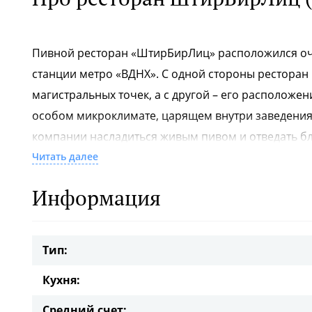
Пивной ресторан «ШтирБирЛиц» расположился очен
станции метро «ВДНХ». С одной стороны ресторан
магистральных точек, а с другой – его расположе
особом микроклимате, царящем внутри заведения.
компании насладиться живым пивом и отведать б
традиционным рецептам, а также изысканные блюд
Читать далее
проводить здесь небольшие банкеты, семейные пр
Информация
ресторана «ШтирБирЛиц» на ВДНХ заключается в т
можете непосредственно со своих мест. Удобное 
один гол и ни одна шайба не будут вами пропущен
Тип:
Кухня:
Средний счет: