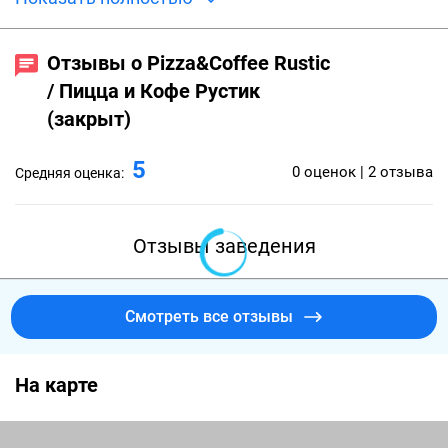
работы с дровяной печью, превзойдет все
ожидания вкуса. Мы используем не только
Отзывы о Pizza&Coffee Rustic
итальянские продукты, но еще и готовим на
/ Пицца и Кофе Рустик
лопатках для пиццы, привезенных из Италии!
(закрыт)
5
0 оценок | 2 отзыва
Средняя оценка:
Отзывы заведения
Смотреть все отзывы
На карте