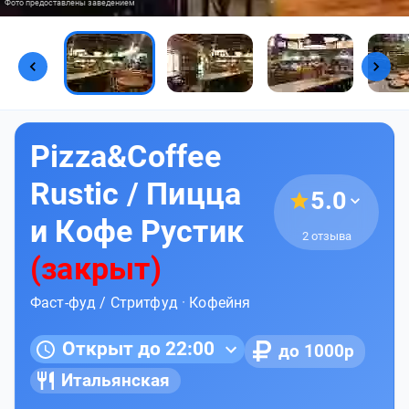
Фото предоставлены заведением
Pizza&Coffee
Rustic / Пицца
5.0
и Кофе Рустик
2 отзыва
(закрыт)
Фаст-фуд / Стритфуд
·
Кофейня
Открыт до 22:00
до 1000р
Итальянская