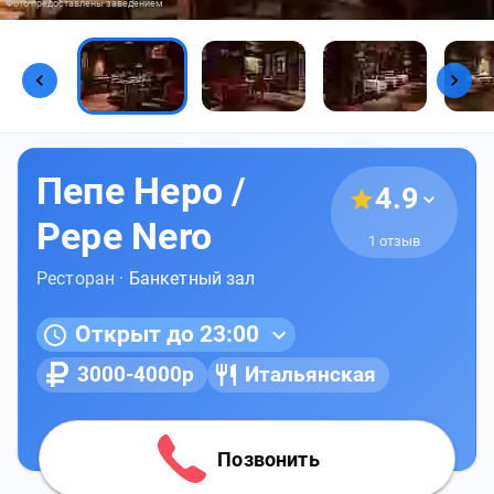
Фото предоставлены заведением
Пепе Неро /
4.9
Pepe Nero
1 отзыв
Ресторан ·
Банкетный зал
Открыт до 23:00
3000-4000р
Итальянская
Позвонить