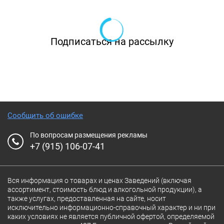
вариациях, сырники со сметаной и стопка
пышных оладий со взбитым кремом из кофе
и вареной сгущенки.
Подписаться на рассылку
Лаконичный интерьер, легко
подстраивающийся под предпочтения гостей,
обновленная карта блюд и близость к воде
делают Пепе Неро / Pepe Nero отличным
Сообщить об ошибке
местом в центре города. Днем здесь можно
По вопросам размещения рекламы
провести деловой обед, а вечером отметить
+7 (915) 106-07-41
свадьбу или день рождения в кругу близких.
Приятный бонус для всех гостей — команда
Вся информация о товарах и ценах Заведений (включая
ресторана с радостью поможет с
ассортимент, стоимость блюд и алкогольной продукции), а
также услугах, предоставленная на сайте, носит
организацией любых мероприятий, продумает
исключительно информационно-справочный характер и ни при
сценарий, подберет декор, найдет артистов и
каких условиях не является публичной офертой, определяемой