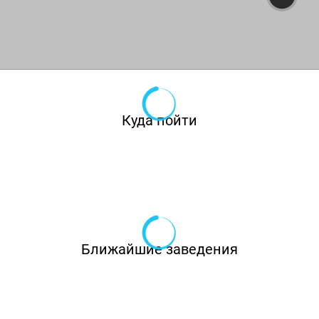
осьминог по-сицилийски с картофелем,
томатным конкассе и оливками, говяжьи
щечки длительного томления с трюфельным
пюре, свежая паста ручной работы разной
масти — от «Карбонары» в аутентичном соусе
Куда пойти
на желтках до равиоли с морепродуктами.
Завершать ужин предлагают десертом —
панна-котта манго-маракауйя на жирных
сливках или домашний яблочный пирог с
прохладным пломбиром.
Ближайшие заведения
Каждый день с 8:00 до 23:00 в ресторане
подают завтраки. Каши, теплые сэндвичи с
достойными начинками., яйца в любых