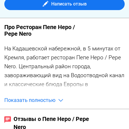
Написать отзыв
Про Ресторан Пепе Неро /
Pepe Nero
На Кадашевской набережной, в 5 минутах от
Кремля, работает ресторан Пепе Неро / Pepe
Nero. Центральный район города,
завораживающий вид на Водоотводной канал
и классические блюда Европы в
современном исполнении.
Показать полностью
Дизайн Пепе Неро / Pepe Nero напоминает
загородные шале, которое можно встретить
Отзывы о Пепе Неро / Pepe
во французских Альпах или солнечной
Nero