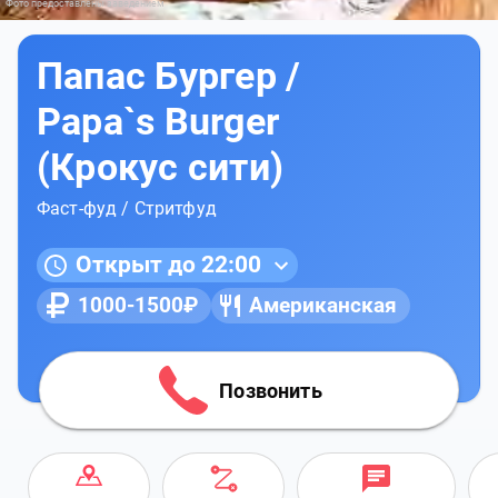
Фото предоставлены заведением
Папас Бургер /
Papa`s Burger
(Крокус сити)
Фаст-фуд / Стритфуд
Открыт до 22:00
1000-1500₽
Американская
Позвонить