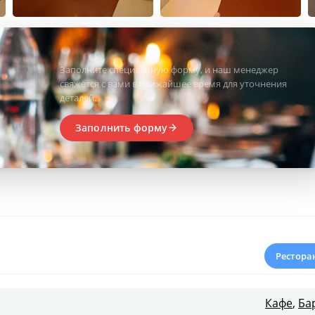
Заполните специальную форму, и наш менеджер
свяжется с вами в ближайшее время для уточнения
деталей.
Заполнить форму
Рестора
Кафе
,
Ба