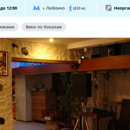
до 12:00
Люблино
Неорга
(633 м)
чиками
Вино по бокалам