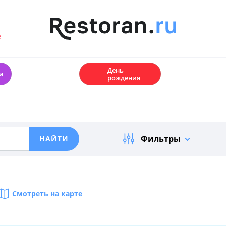
е
🎂
День
а
рождения
Фильтры
Смотреть на карте