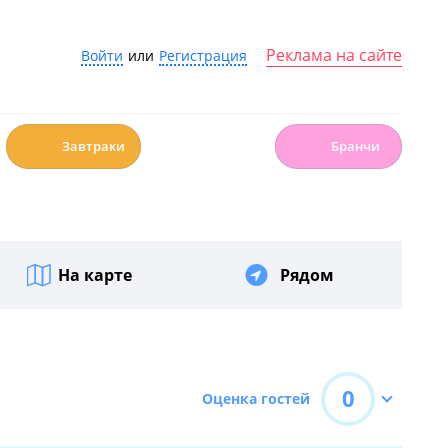
Реклама на сайте
Войти
или
Регистрация
☕️
🍳
Завтраки
Бранчи
На карте
Рядом
0
Оценка гостей