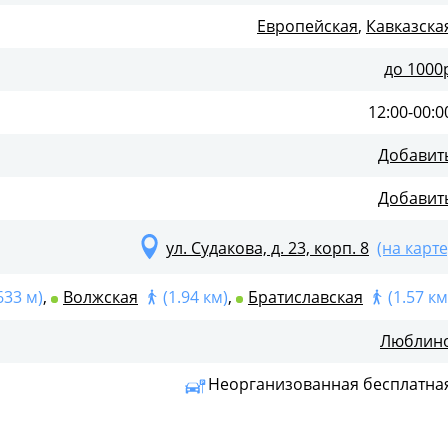
Европейская
,
Кавказска
до 1000
12:00-00:0
Добавит
Добавит
ул. Судакова, д. 23, корп. 8
(на карте
633 м)
,
Волжская
(1.94 км)
,
Братиславская
(1.57 км
Люблин
Неорганизованная бесплатна