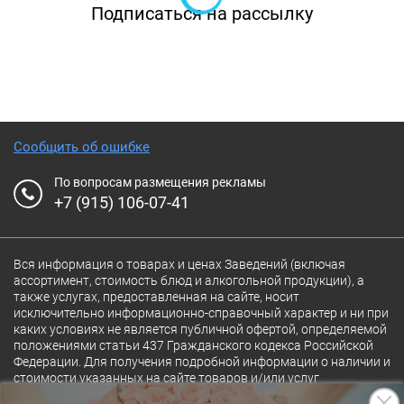
Подписаться на рассылку
достижения современных кулинарных
технологий.
О
пытный шеф от души угостит домашними
настойками по старорусским рецептам
(таежной, тминной с укропом, грушевой),
Сообщить об ошибке
борщом с малиной, говядиной по-
строгановски, и фирменной "щучиной", секрет
По вопросам размещения рекламы
+7 (915) 106-07-41
приготовления которой знает только он.
В спокойном, светлом зале с
выразительными деталями легко отрешиться
Вся информация о товарах и ценах Заведений (включая
ассортимент, стоимость блюд и алкогольной продукции), а
от суетливых будней и погрузиться в
также услугах, предоставленная на сайте, носит
исключительно информационно-справочный характер и ни при
атмосферу старой Москвы.
каких условиях не является публичной офертой, определяемой
положениями статьи 437 Гражданского кодекса Российской
Н
еважно собрались вы пообедать с
Федерации. Для получения подробной информации о наличии и
друзьями, провести деловые переговоры тет-
стоимости указанных на сайте товаров и/или услуг
конкретного Заведения обращайтесь непосредственно в