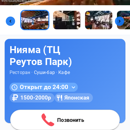
Фото предоставлены заведением
Нияма (ТЦ
Реутов Парк)
Ресторан ·
Суши-бар
·
Кафе
Открыт до 24:00
1500-2000р
Японская
Позвонить