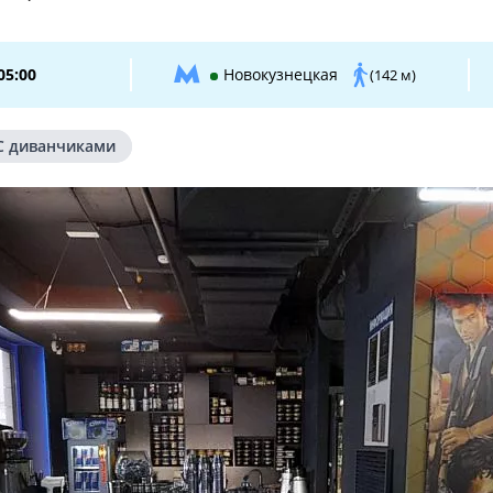
05:00
Новокузнецкая
(142 м)
С диванчиками