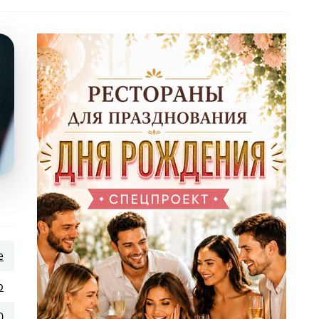
е
р
0