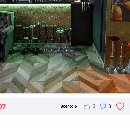
07
3
3
Всего:
6