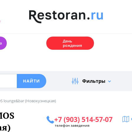
е
🎂
День
а
рождения
Фильтры
S lounge&bar (Новокузнецкая)
MOS
+7 (903) 514-57-07
ая)
телефон заведения