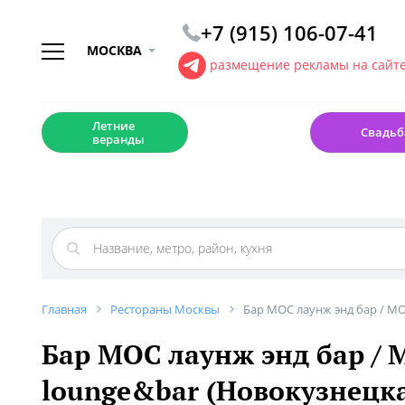
+7 (915) 106-07-41
МОСКВА
размещение рекламы на сайт
☀️
💍
Летние
Свадьб
веранды
Главная
Рестораны Москвы
Бар МОС лаунж энд бар / MO
Бар МОС лаунж энд бар / 
lounge&bar (Новокузнецк