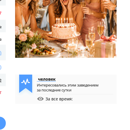
7
ь
ь
)
)
человек
е
Интересовались этим заведением
за последние сутки
т
За все время: