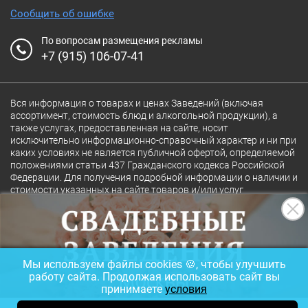
Сообщить об ошибке
По вопросам размещения рекламы
+7 (915) 106-07-41
Вся информация о товарах и ценах Заведений (включая
ассортимент, стоимость блюд и алкогольной продукции), а
также услугах, предоставленная на сайте, носит
исключительно информационно-справочный характер и ни при
каких условиях не является публичной офертой, определяемой
положениями статьи 437 Гражданского кодекса Российской
Федерации. Для получения подробной информации о наличии и
стоимости указанных на сайте товаров и/или услуг
конкретного Заведения обращайтесь непосредственно в
Заведение.
Полная версия сайта
18+
Мы используем файлы cookies 🍪, чтобы улучшить
© 2026 Ресторан.Ru
работу сайта. Продолжая использовать сайт вы
принимаете
условия