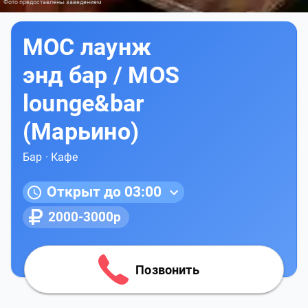
Фото предоставлены заведением
МОС лаунж
энд бар / MOS
lounge&bar
(Марьино)
Бар
·
Кафе
Открыт до 03:00
2000-3000р
Позвонить