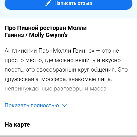
Написать отзыв
Про Пивной ресторан Молли
Гвиннз / Molly Gwynn's
Английский Паб «Молли Гвиннз» — это не
просто место, где можно выпить и вкусно
поесть, это своеобразный круг общения. Это
дружеская атмосфера, знакомые лица,
непринужденные разговоры и масса
приятных сюрпризов. Отличительная
Показать полностью
особенность пабов «Молли Гвинн’з» —
демократичная атмосфера, как в интерьере
На карте
ресторана, так и в обслуживании. Большой
выбор пива и вкусная еда. В Молли Гвиннз