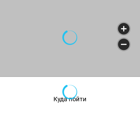
постоянно устраиваются вечеринки по
поводу национальных праздников, среди
которых День Святого Патрика, Хеллоуин,
Октоберфест, День Святого Валентина и
многие другие. Каждый месяц Вашему
вниманию представляются блюда
национальных кухонь мира.
Куда пойти