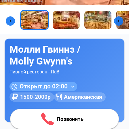
Фото предоставлены заведением
Молли Гвиннз /
Molly Gwynn's
Пивной ресторан
·
Паб
Открыт до 02:00
1500-2000р
Американская
Позвонить