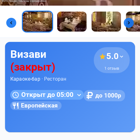
Фото предоставлены заведением
Визави
5.0
(закрыт)
1 отзыв
Караоке-бар
· Ресторан
Открыт до 05:00
до 1000р
Европейская