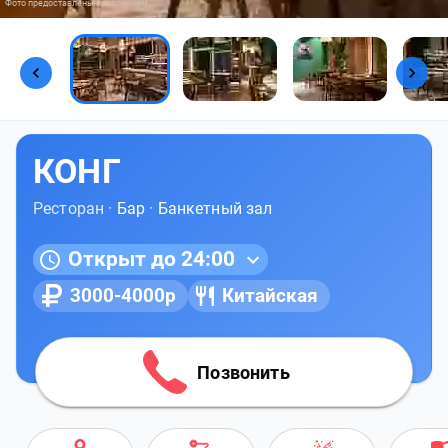
Фото предоставлены заведением
КОНГ
Ресторан ·
Бар
·
Банкетный зал
Открыт до 24:00
3000-4000р
Китайская
Позвонить