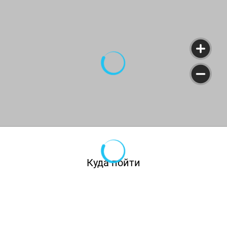
Для десертов Софья Тришина планирует
использовать премиальные сорта чая и
аутентичные техники. Тонкая сладость и
яркая цитрусовая кислотность, ощущение
легкости и свежести — вот главные мотивы.
Как пример, в чайном десерте мусс на основе
заваренного жасминового чая с начинкой из
белого шоколада и чая матча будет
сопровождаться жареным яблоком с
добавлением юдзу.
Куда пойти
Коктейльная карта Василия Жеглова — это 15
авторских миксов, сочетающих японские
традиции и современные вкусы. Например,
коктейль Umeshu & Yuzu — ром, настоянный