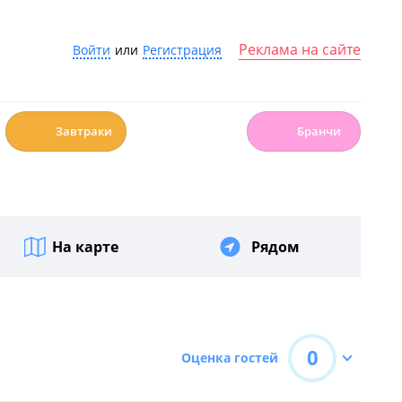
Реклама на сайте
Войти
или
Регистрация
☕️
🍳
Завтраки
Бранчи
На карте
Рядом
0
Оценка гостей