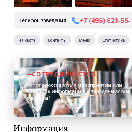
+7 (495) 621-55-
Телефон заведения
На карте
Контакты
Меню
Статистика
СОТРУДНИЧЕСТВО
Хотите рассказать о мероприятии или
обновить информацию о заведении?
Мы
открыты!
Информация