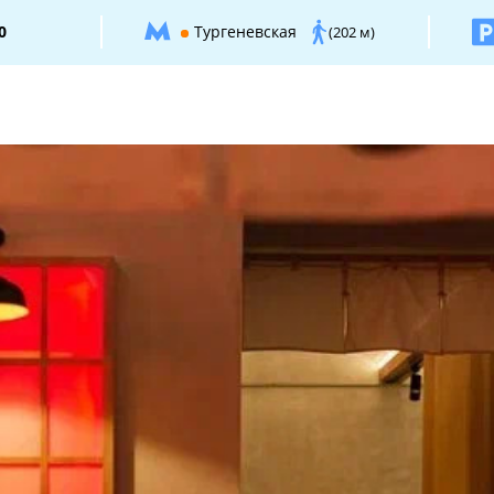
0
Тургеневская
(202 м)