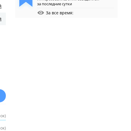
за последние сутки
й
За все время:
я
ок)
ок)