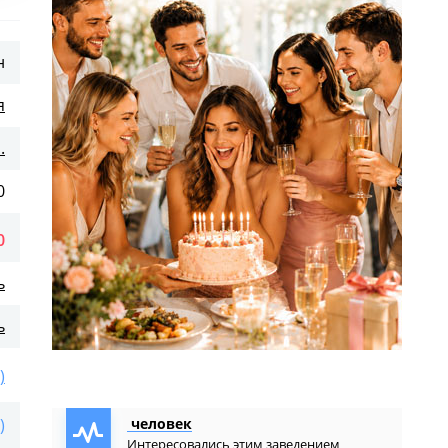
н
я
.
0
0
ь
ь
)
)
человек
Интересовались этим заведением