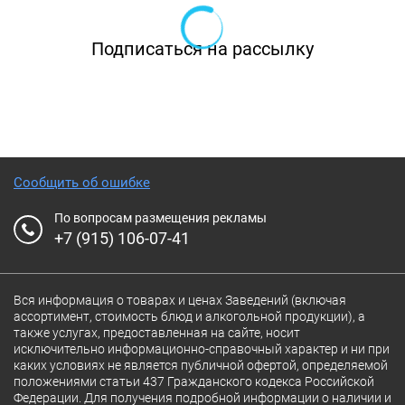
детских праздников, а также доставку еды,
гриль, еду навынос, наличный и безналичный
Подписаться на рассылку
расчёт.
В кафе подают блюда традиционной
европейской кухни. Все кулинарные изыски
готовят только из свежих и натуральных
ингредиентов. Здесь каждый найдёт для себя
Сообщить об ошибке
угощение по вкусу и непременно останется
По вопросам размещения рекламы
доволен качеством сервиса и
+7 (915) 106-07-41
гостеприимностью персонала.
Вся информация о товарах и ценах Заведений (включая
ассортимент, стоимость блюд и алкогольной продукции), а
также услугах, предоставленная на сайте, носит
исключительно информационно-справочный характер и ни при
каких условиях не является публичной офертой, определяемой
положениями статьи 437 Гражданского кодекса Российской
Федерации. Для получения подробной информации о наличии и