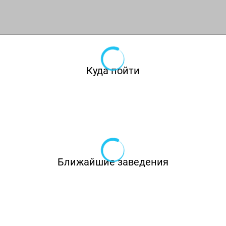
деревянными светильниками, факелами,
свечами, художественной резьбой по дереву,
живыми растениями. Мебель сделана на
заказ, она тоже деревянная с кожаными
Куда пойти
вставками, что смотрится весьма дорого и
эффектно. Массивные столы и стулья
гармонично вписываются в общий интерьер,
создавая поистине непередаваемую
атмосферу.
Ближайшие заведения
Кафе «Готика» на Ангарской в Москве
предлагает своим посетителям регулярную
развлекательную шоу-программу, живую и
фоновую музыку, возможность проведения