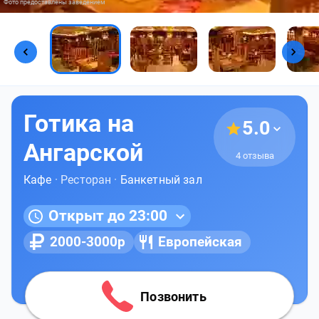
Фото предоставлены заведением
Готика на
5.0
Ангарской
4 отзыва
Кафе
· Ресторан ·
Банкетный зал
Открыт до 23:00
2000-3000р
Европейская
Позвонить