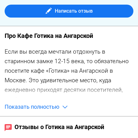
Написать отзыв
Про Кафе Готика на Ангарской
Если вы всегда мечтали отдохнуть в
старинном замке 12-15 века, то обязательно
посетите кафе «Готика» на Ангарской в
Москве. Это удивительное место, куда
ежедневно приходят десятки посетителей,
чтобы вкусно покушать, выпить чашку
Показать полностью
ароматного кофе, расслабиться после
тяжёлого рабочего дня, да и просто приятно
Отзывы о Готика на Ангарской
провести время с близкими людьми. В этом
заведении вас ждут уютная колоритная