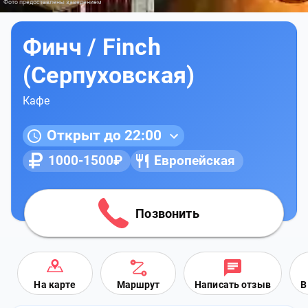
Фото предоставлены заведением
Финч / Finch
(Серпуховская)
Кафе
Открыт до 22:00
1000-1500₽
Европейская
Позвонить
На карте
Маршрут
Написать отзыв
В