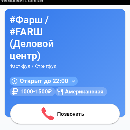
Фото предоставлены заведением
#Фарш /
#FARШ
(Деловой
центр)
Фаст-фуд / Стритфуд
Открыт до 22:00
1000-1500₽
Американская
Позвонить